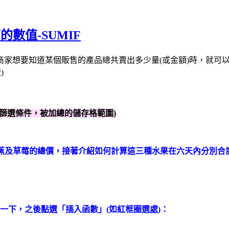
的數值-SUMIF
想要知道某個販售的產品總共賣出多少量(或金額)時，就可以使用
)
的篩選條件，被加總的儲存格範圍)
出的蘋果、香蕉及草莓的總價，接著介紹如何計算這三種水果在六天內分別
點一下，之後點選「插入函數」(如紅框圈選處)：