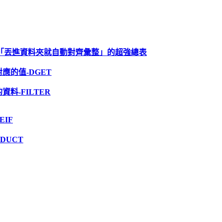
y 打造「丟進資料夾就自動對齊彙整」的超強總表
應的值-DGET
料-FILTER
EIF
DUCT