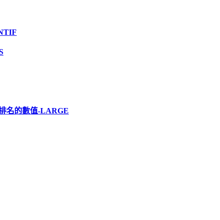
TIF
S
排名的數值-LARGE