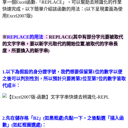
享一個Excel函數-「REPLACE」，可以幫助去辨識化的作業
快速完成，以下簡單介紹該函數的用法：(以下呈現畫面為使
用Excel2007版)
※
REPLACE的用法
：REPLACE(其中有部分字元要被取代
的文字字串，要以新字元取代的開始位置,被取代的字串長
度，所要換入的新字串)
1.以下為假設的身分證字號，我們想要保留第1位的數字以便
之後可以判別性別，所以預計只要將第2位至第7位的數字皆取
代成※：
2.先在儲存格「B2」(如黑框處)先點一下，之後點選「插入函
數」(如紅框圈選處)：