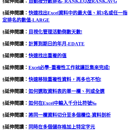
§延伸閱讀：
自動按分數排名- RANK.EQ及RANK.AVG
§延伸閱讀：
快速找出Excel資料中的最大值、前3名或任一指
定排名的數值-LARGE
§延伸閱讀：
目視化管理活動倒數天數
!
§延伸閱讀：
計算到期日的年月-EDATE
§延伸閱讀：
快速找出重複的值
§延伸閱讀：
Excel必學~重複性工作就讓巨集來完成!
§延伸閱讀：
快速移除重複性資料，再多也不怕
!
§延伸閱讀：
如何選取資料表的單一欄、列或全選
§延伸閱讀：
如何在Excel中輸入千分比符號‰
§延伸閱讀：
將同一欄資料切分至多個欄位
-
資料剖析
§延伸閱讀：
同時在多個儲存格加上特定字元