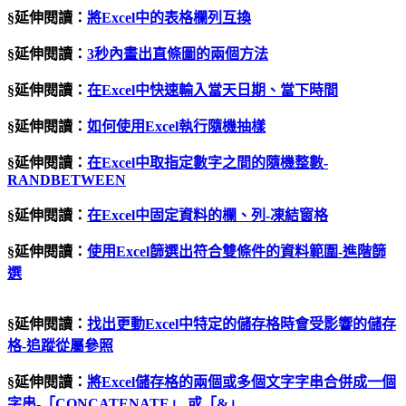
§延伸閱讀：
將
Excel
中的表格欄列互換
§延伸閱讀：
3秒內畫出直條圖的兩個方法
§延伸閱讀：
在Excel中快速輸入當天日期、當下時間
§延伸閱讀：
如何使用
Excel
執行隨機抽樣
§延伸閱讀：
在Excel中取指定數字之間的隨機整數-
RANDBETWEEN
§延伸閱讀：
在
Excel
中固定資料的欄、列
-
凍結窗格
§延伸閱讀：
使用
Excel
篩選出符合雙條件的資料範圍
-
進階篩
選
§延伸閱讀：
找出更動
Excel
中特定的儲存格時會受影響的儲存
格
-
追蹤從屬參照
§延伸閱讀：
將
Excel
儲存格的兩個或多個文字字串合併成一個
字串
-
「
CONCATENATE
」
或「
&
」