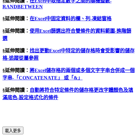
§延伸閱讀：
在Excel中取指定數字之間的隨機整數-
RANDBETWEEN
§延伸閱讀：
在
Excel
中固定資料的欄、列
-
凍結窗格
§延伸閱讀：
使用
Excel
篩選出符合雙條件的資料範圍
-
進階篩
選
§延伸閱讀：
找出更動
Excel
中特定的儲存格時會受影響的儲存
格
-
追蹤從屬參照
§延伸閱讀：
將
Excel
儲存格的兩個或多個文字字串合併成一個
字串
-
「
CONCATENATE
」
或「
&
」
§延伸閱讀：
自動將符合特定條件的儲存格更改字體顏色及填
滿底色
-
設定格式化的條件
載入更多