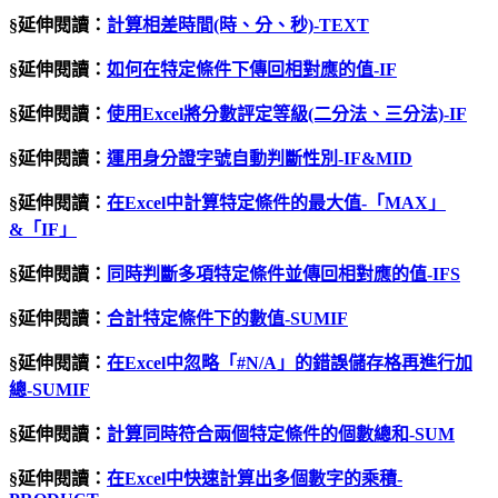
§延伸閱讀：
計算相差時間(時、分、秒)-TEXT
§延伸閱讀：
如何在特定條件下傳回相對應的值-IF
§延伸閱讀：
使用Excel將分數評定等級(二分法、三分法)-IF
§延伸閱讀：
運用身分證字號自動判斷性別-IF&MID
§延伸閱讀：
在Excel中計算特定條件的最大值-「MAX」
&「IF」
§延伸閱讀：
同時判斷多項特定條件並傳回相對應的值-IFS
§延伸閱讀：
合計特定條件下的數值-SUMIF
§延伸閱讀：
在
Excel
中忽略「
#N/A
」的錯誤儲存格再進行加
總
-SUMIF
§延伸閱讀：
計算同時符合兩個特定條件的個數總和-SUM
§延伸閱讀：
在Excel中快速計算出多個數字的乘積-