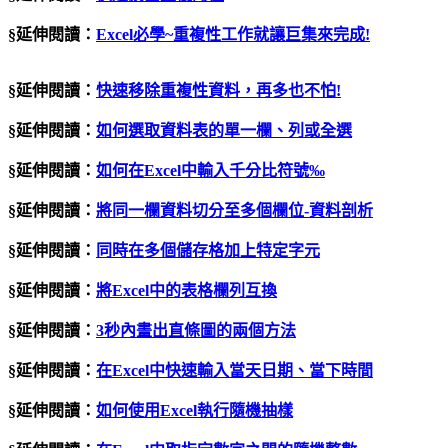
§延伸閱讀：
Excel必學~重複性工作就讓巨集來完成!
§延伸閱讀：
快速移除重複性資料，再多也不怕
!
§延伸閱讀：
如何選取資料表的單一欄、列或全選
§延伸閱讀：
如何在Excel中輸入千分比符號‰
§延伸閱讀：
將同一欄資料切分至多個欄位
-
資料剖析
§延伸閱讀：
同時在多個儲存格加上特定字元
§延伸閱讀：
將
Excel
中的表格欄列互換
§延伸閱讀：
3秒內畫出直條圖的兩個方法
§延伸閱讀：
在Excel中快速輸入當天日期、當下時間
§延伸閱讀：
如何使用
Excel
執行隨機抽樣